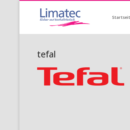
Startsei
tefal