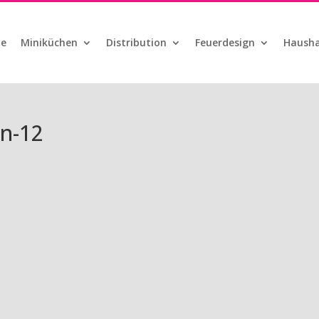
te
Miniküchen
Distribution
Feuerdesign
Hausha
n-12