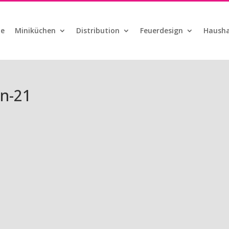
te
Miniküchen
Distribution
Feuerdesign
Hausha
n-21