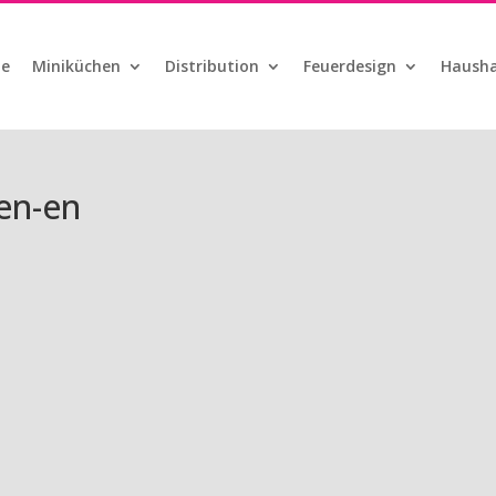
te
Miniküchen
Distribution
Feuerdesign
Hausha
en-en